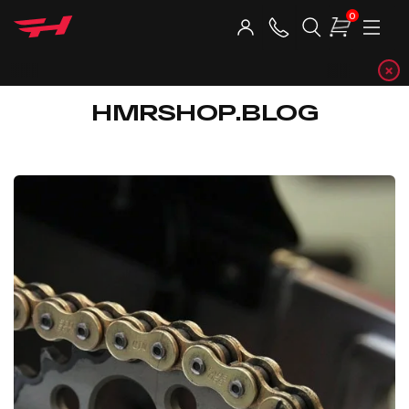
0
×
Telegra
HMRSHOP.BLOG