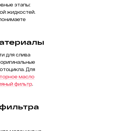
овные этапы:
ой жидкостей.
 понимаете
материалы
ти для слива
 оригинальные
отоцикла. Для
торное масло
ляный фильтр
.
 фильтра