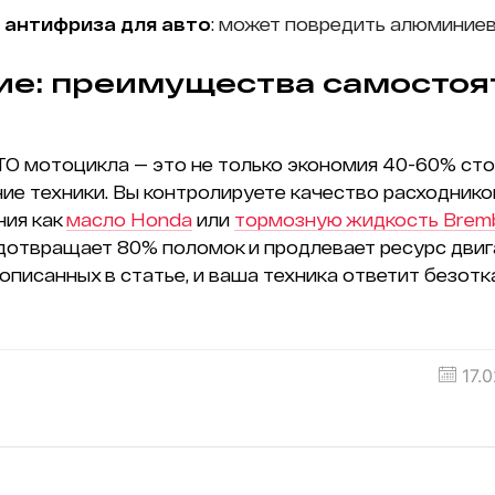
 антифриза для авто
: может повредить алюминие
е: преимущества самостоя
О мотоцикла — это не только экономия 40-60% сто
ние техники. Вы контролируете качество расходнико
ния как
масло Honda
или
тормозную жидкость Brem
отвращает 80% поломок и продлевает ресурс двига
описанных в статье, и ваша техника ответит безотк
17.0