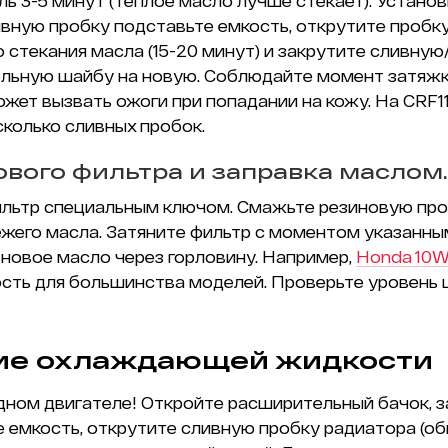
ь 3-5 минут (теплое масло лучше стекает). Устано
ивную пробку подставьте емкость, открутите пробк
 стекания масла (15-20 минут) и закрутите сливную
льную шайбу на новую. Соблюдайте момент затяжки
жет вызвать ожоги при попадании на кожу. На CRF1
колько сливных пробок.
ового фильтра и заправка маслом.
льтр специальным ключом. Смажьте резиновую про
ежего масла. Затяните фильтр с моментом указанны
 новое масло через горловину. Например,
Honda 10
сть для большинства моделей. Проверьте уровень 
ие охлаждающей жидкости
дном двигателе! Откройте расширительный бачок, 
е емкость, открутите сливную пробку радиатора (об