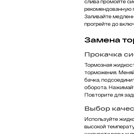
слива промойте си
рекомендованную 
Заливайте медленн
прогрейте до вклю
Замена т
Прокачка с
Тормозная жидкост
торможения. Меняй
бачка, подсоедини
оборота. Нажимайте
Повторите для зад
Выбор каче
Используйте жидко
высокой температу
жидкости разных п