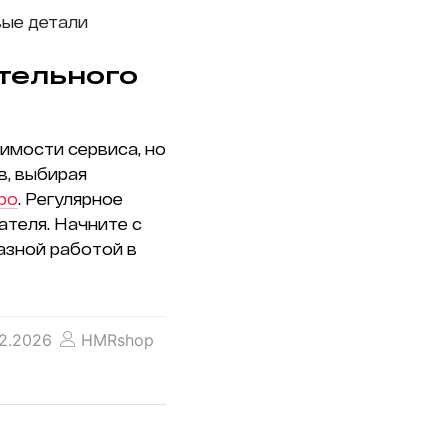
вые детали
тельного
имости сервиса, но
в, выбирая
bo
. Регулярное
теля. Начните с
азной работой в
2.2026
HMRshop