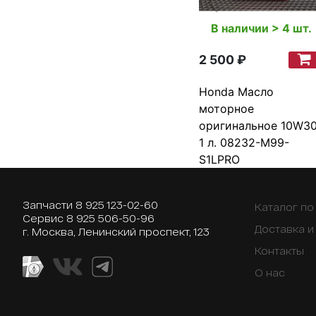
В наличии > 4 шт.
2 500 ₽
Honda Масло
моторное
оригинальное 10W30
1 л. 08232-M99-
S1LPRO
Запчасти
8 925 123-02-60
Каталог п
Сервис
8 925 506-50-96
Доставка и
г. Москва, Ленинский проспект, 123
Контакты
О нас