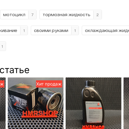
мотоцикл
тормозная жидкость
7
2
живание
своими руками
охлаждающая жид
1
1
1
 статье
аж
Хит продаж