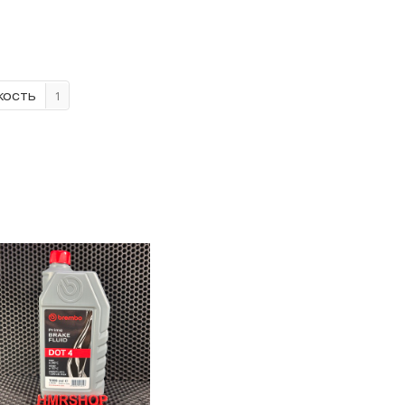
кость
1