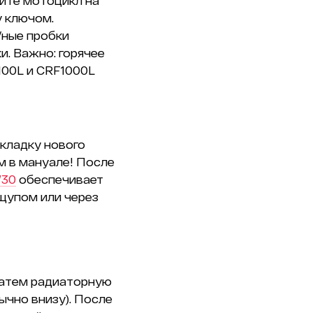
вите мотоцикл на
у ключом.
/ные пробки
. Важно: горячее
100L и CRF1000L
кладку нового
м в мануале! После
W30
обеспечивает
щупом или через
затем радиаторную
ычно внизу). После