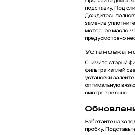
Прогрейте двигател
подставку. Под сл
Дождитесь полного
заменив уплотните
моторное масло мо
предусмотрено нес
Установка н
Снимите старый фи
фильтра каплей св
установки залейте
оптимальную вязко
смотровое окно.
Обновлен
Работайте на холо
пробку. Подставьт