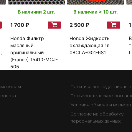
В наличии 2 шт.
В наличии > 10 шт.
1 700 ₽
2 500 ₽
1
Honda Фильтр
Honda Жидкость
B
масляный
охлаждающая 1л
т
,
оригинальный
08CLA-G01-6S1
L
(France) 15410-MCJ-
505
о моделям
Политика конфиденциальн
 оплата
Пользовательское соглаш
Условия обмена и возврат
Согласие на обработку
персональных данных