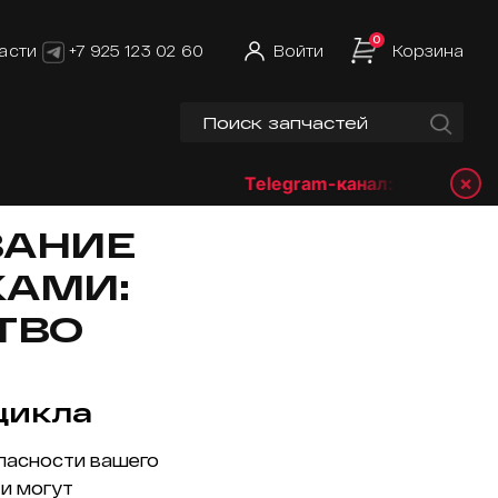
0
асти
+7 925 123 02 60
Войти
Корзина
×
Telegram-канал:
@hmrshop_ru
ВАНИЕ
КАМИ:
ТВО
цикла
опасности вашего
и могут