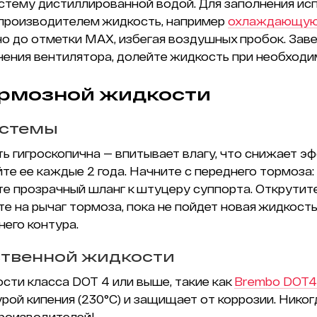
стему дистиллированной водой. Для заполнения ис
производителем жидкость, например
охлаждающую
о до отметки MAX, избегая воздушных пробок. Заве
чения вентилятора, долейте жидкость при необходи
ормозной жидкости
истемы
ь гигроскопична — впитывает влагу, что снижает э
те ее каждые 2 года. Начните с переднего тормоза:
те прозрачный шланг к штуцеру суппорта. Открутит
 на рычаг тормоза, пока не пойдет новая жидкость
него контура.
ственной жидкости
сти класса DOT 4 или выше, такие как
Brembo DOT4
рой кипения (230°C) и защищает от коррозии. Нико
роизводителей!