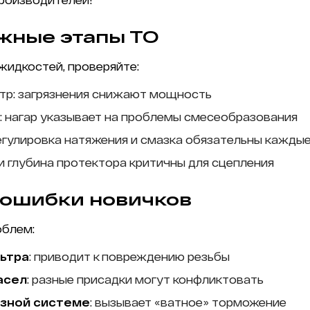
жные этапы ТО
идкостей, проверяйте:
тр: загрязнения снижают мощность
: нагар указывает на проблемы смесеобразования
регулировка натяжения и смазка обязательны каждые
и глубина протектора критичны для сцепления
 ошибки новичков
облем:
ьтра
: приводит к повреждению резьбы
асел
: разные присадки могут конфликтовать
озной системе
: вызывает «ватное» торможение