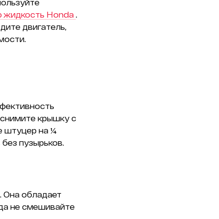
пользуйте
 жидкость Honda
.
дите двигатель,
мости.
ффективность
 снимите крышку с
е штуцер на ¼
 без пузырьков.
. Она обладает
гда не смешивайте