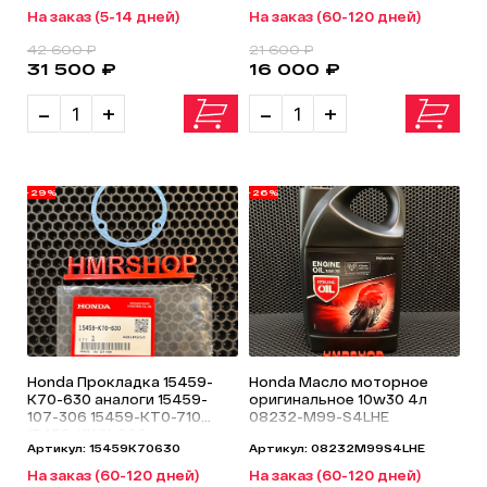
На заказ (5-14 дней)
На заказ (60-120 дней)
42 600 ₽
21 600 ₽
31 500 ₽
16 000 ₽
-
+
-
+
-29%
-26%
Honda Прокладка 15459-
Honda Масло моторное
K70-630 аналоги 15459-
оригинальное 10w30 4л
107-306 15459-KT0-710
08232-M99-S4LHE
15459-KWK-900
Артикул: 15459K70630
Артикул: 08232M99S4LHE
На заказ (60-120 дней)
На заказ (60-120 дней)