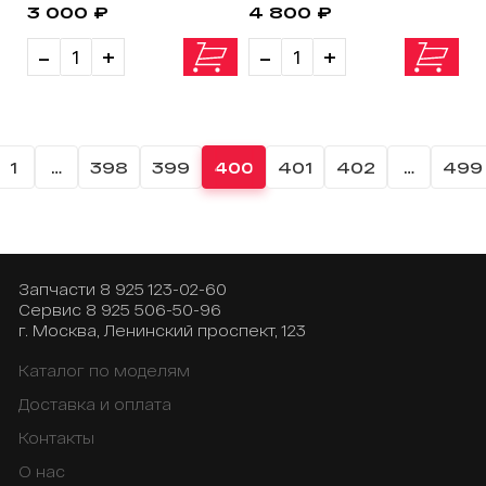
3 000 ₽
4 800 ₽
-
+
-
+
1
…
398
399
400
401
402
…
499
Запчасти
8 925 123-02-60
Сервис
8 925 506-50-96
г. Москва, Ленинский проспект, 123
Каталог по моделям
Доставка и оплата
Контакты
О нас