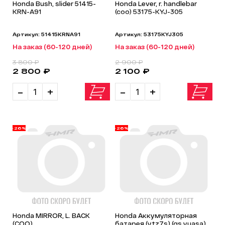
Honda Bush, slider 51415-
Honda Lever, r. handlebar
KRN-A91
(coo) 53175-KYJ-305
Артикул: 51415KRNA91
Артикул: 53175KYJ305
На заказ (60-120 дней)
На заказ (60-120 дней)
3 800 ₽
2 900 ₽
2 800 ₽
2 100 ₽
-
+
-
+
-26%
-26%
Honda MIRROR, L. BACK
Honda Аккумуляторная
(COO)
батарея (ytz7s) (gs yuasa)