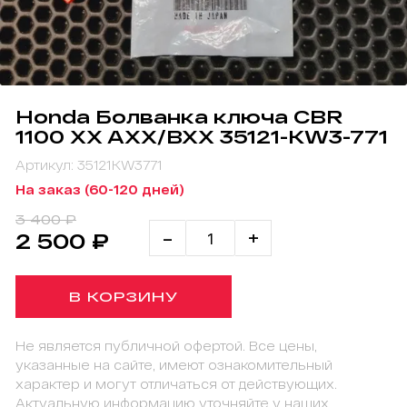
Honda Болванка ключа CBR
1100 XX AXX/BXX 35121-KW3-771
Артикул: 35121KW3771
На заказ (60-120 дней)
3 400 ₽
-
+
2 500 ₽
В КОРЗИНУ
Не является публичной офертой. Все цены,
указанные на сайте, имеют ознакомительный
характер и могут отличаться от действующих.
Актуальную информацию уточняйте у наших