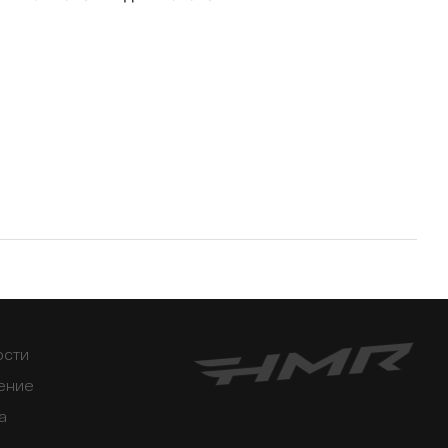
ости
ение
а