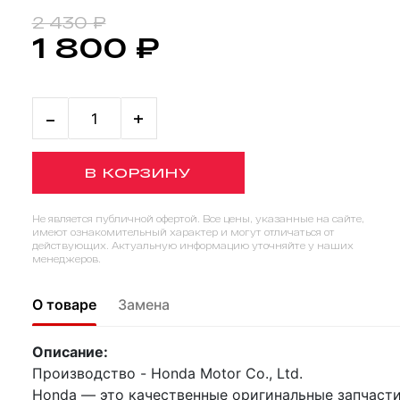
2 430 ₽
1 800 ₽
-
+
В КОРЗИНУ
Не является публичной офертой. Все цены, указанные на сайте,
имеют ознакомительный характер и могут отличаться от
действующих. Актуальную информацию уточняйте у наших
менеджеров.
О товаре
Замена
Описание:
Производство - Honda Motor Co., Ltd.
Honda — это качественные оригинальные запчасти