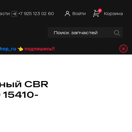
0
асти
+7 925 123 02 60
Войти
Корзина
×
ru
👈 подпишись!!
яный CBR
 15410-