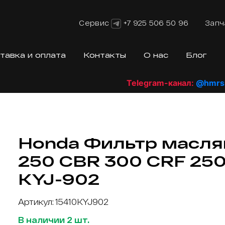
Сервис
+7 925 506 50 96
Запч
тавка и оплата
Контакты
О нас
Блог
Telegram-канал:
@hmrshop_
Honda Фильтр масл
250 CBR 300 CRF 250
KYJ-902
Артикул: 15410KYJ902
В наличии 2 шт.