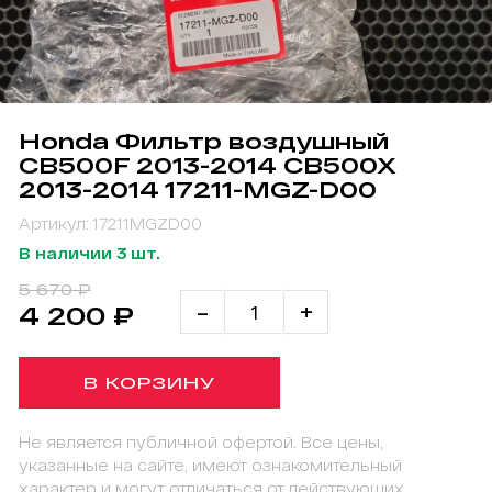
Honda Фильтр воздушный
CB500F 2013-2014 CB500X
2013-2014 17211-MGZ-D00
Артикул: 17211MGZD00
В наличии 3 шт.
5 670 ₽
-
+
4 200 ₽
В КОРЗИНУ
Не является публичной офертой. Все цены,
указанные на сайте, имеют ознакомительный
характер и могут отличаться от действующих.