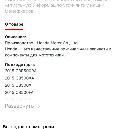
Актуальную информацию уточняйте у наших
менеджеров.
О товаре
Описание:
Производство - Honda Motor Co., Ltd.
Honda — это качественные оригинальные запчасти и
компоненты для мототехники.
Подходит для:
2015 CBR500RA
2015 CB500XA
2015 CB500X
2015 CB500FA
2015 CB500F
Развернуть →
2013 CBR500RA
2013 CBR500R
2013 CB500FA
Вы недавно смотрели
2013 CB500F