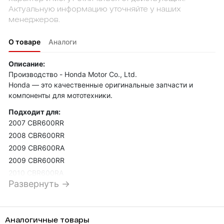
Актуальную информацию уточняйте у наших
менеджеров.
О товаре
Аналоги
Описание:
Производство - Honda Motor Co., Ltd.
Honda — это качественные оригинальные запчасти и
компоненты для мототехники.
Подходит для:
2007 CBR600RR
2008 CBR600RR
2009 CBR600RA
2009 CBR600RR
2010 CBR600RA
Развернуть →
2010 CBR600RR
2011 CBR600RA
2011 CBR600RR
Аналогичные товары
2012 CBR600RA