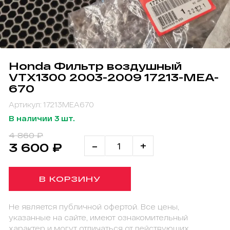
Honda Фильтр воздушный
VTX1300 2003-2009 17213-MEA-
670
Артикул: 17213MEA670
В наличии 3 шт.
4 860 ₽
-
+
3 600 ₽
В КОРЗИНУ
Не является публичной офертой. Все цены,
указанные на сайте, имеют ознакомительный
характер и могут отличаться от действующих.