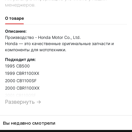
менеджеров.
О товаре
Описание:
Производство - Honda Motor Co., Ltd.
Honda — это качественные оригинальные запчасти и
компоненты для мототехники.
Подходит для:
1995 CB500
1999 CBR1100XX
2000 CB1100SF
2000 CBR1100XX
2001 CB1100SF
Развернуть →
2001 CBR1100XX
2002 CBR1100XX
2003 CBR1100XX
Вы недавно смотрели
2003 CBR600RR