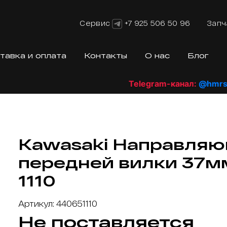
Сервис
+7 925 506 50 96
Запч
тавка и оплата
Контакты
О нас
Блог
Telegram-канал:
@hmrshop
Kawasaki Направля
передней вилки 37м
1110
Артикул: 440651110
Не поставляется