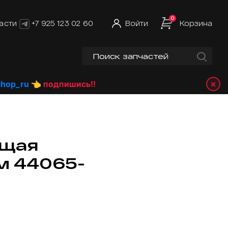
0
асти
+7 925 123 02 60
Войти
Корзина
×
_ru
👈 подпишись!!
ющая
м 44065-