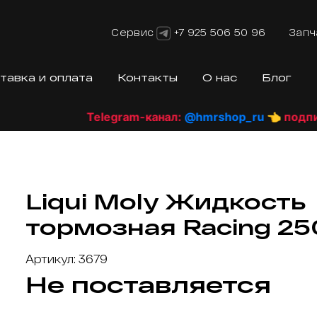
Сервис
+7 925 506 50 96
Запч
тавка и оплата
Контакты
О нас
Блог
Telegram-канал:
@hmrshop_ru
👈 подпишис
Liqui Moly Жидкость
тормозная Racing 2
Артикул: 3679
Не поставляется