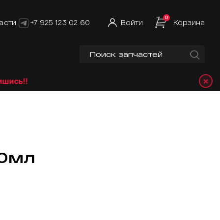
0
асти
+7 925 123 02 60
Войти
Корзина
×
ь!!
50мл