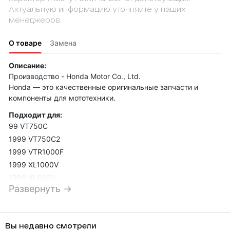
Актуальную информацию уточняйте у наших
менеджеров.
О товаре
Замена
Описание:
Производство - Honda Motor Co., Ltd.
Honda — это качественные оригинальные запчасти и
компоненты для мототехники.
Подходит для:
99 VT750C
1999 VT750C2
1999 VTR1000F
1999 XL1000V
1999 XL600V
Развернуть →
1999 XLR125R
1999 XRV750
2000 CB1100SF
Вы недавно смотрели
2000 CB500