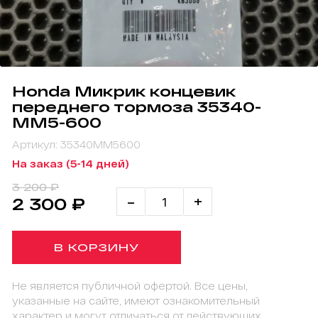
Honda Микрик концевик
переднего тормоза 35340-
MM5-600
Артикул: 35340MM5600
На заказ (5-14 дней)
3 200 ₽
-
+
2 300 ₽
В КОРЗИНУ
Не является публичной офертой. Все цены,
указанные на сайте, имеют ознакомительный
характер и могут отличаться от действующих.