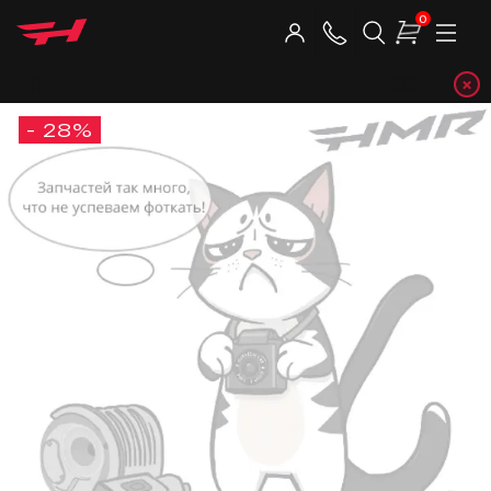
0
×
Telegra
- 28%