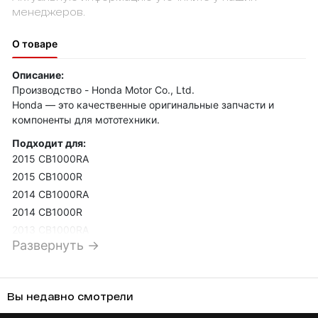
менеджеров.
О товаре
Описание:
Производство - Honda Motor Co., Ltd.
Honda — это качественные оригинальные запчасти и
компоненты для мототехники.
Подходит для:
2015 CB1000RA
2015 CB1000R
2014 CB1000RA
2014 CB1000R
2013 CB1000RA
Развернуть →
2013 CB1000R
2012 CBF1000FT
2012 CBF1000FS
Вы недавно смотрели
2012 CBF1000FA