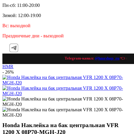
Пн-сб: 11:00-20:00
Зимой: 12:00-19:00
Вс: выходной
Праздничные дни - выходной
Telegram-канал:
@hmrshop_ru
👈 подпи
HMR
- 26%
Honda Наклейка на бак центральная VFR
1200 X 08P70-MGH-J20