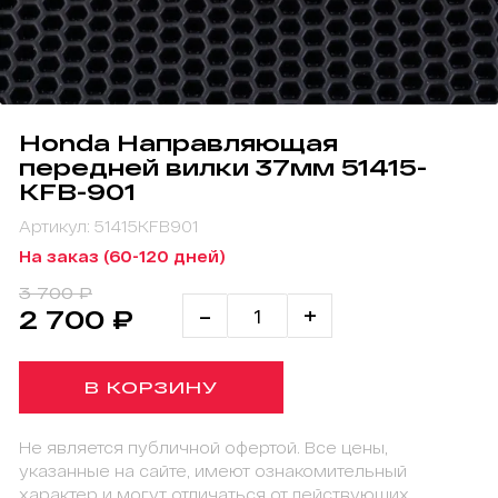
Honda Направляющая
передней вилки 37мм 51415-
KFB-901
Артикул: 51415KFB901
На заказ (60-120 дней)
3 700 ₽
-
+
2 700 ₽
В КОРЗИНУ
Не является публичной офертой. Все цены,
указанные на сайте, имеют ознакомительный
характер и могут отличаться от действующих.