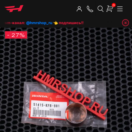
0
×
gram-канал:
@hmrshop_ru
👈 подпишись!!
- 27%