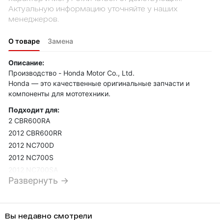
Актуальную информацию уточняйте у наших
менеджеров.
О товаре
Замена
Описание:
Производство - Honda Motor Co., Ltd.
Honda — это качественные оригинальные запчасти и
компоненты для мототехники.
Подходит для:
2 CBR600RA
2012 CBR600RR
2012 NC700D
2012 NC700S
2012 NC700SA
Развернуть →
2012 NC700SD
2012 NC700X
2012 NC700XA
Вы недавно смотрели
2012 NC700XD