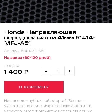
Honda Направляющая
передней вилки 41мм 51414-
MFJ-A51
Артикул: 51414MFJA51
На заказ (60-120 дней)
1 900 ₽
-
+
1 400 ₽
В КОРЗИНУ
Не является публичной офертой. Все цены,
указанные на сайте, имеют ознакомительный
характер и могут отличаться от действующих.