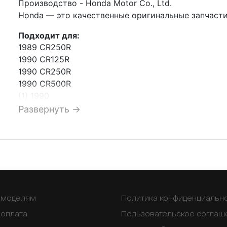
Производство - Honda Motor Co., Ltd.
Honda — это качественные оригинальные запчасти
Подходит для:
1989 CR250R
1990 CR125R
1990 CR250R
1990 CR500R
(1) 1990
CR500R (2)
Развернуть →
1991 CR125R
1991 CR250R
1991 CR500R
1992 CBR900RR
1992 CR500R
(1) 1993
CBR900RR 1994
о моделям
Политика конфиденциальн
CBR900RR 1995
 оплата
Пользовательское соглаш
CBR900RR 1996