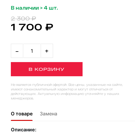
В наличии > 4 шт.
2 300 ₽
1 700 ₽
-
+
В КОРЗИНУ
Не является публичной офертой. Все цены, указанные на сайте,
имеют ознакомительный характер и могут отличаться от
действующих. Актуальную информацию уточняйте у наших
менеджеров.
О товаре
Замена
Описание: