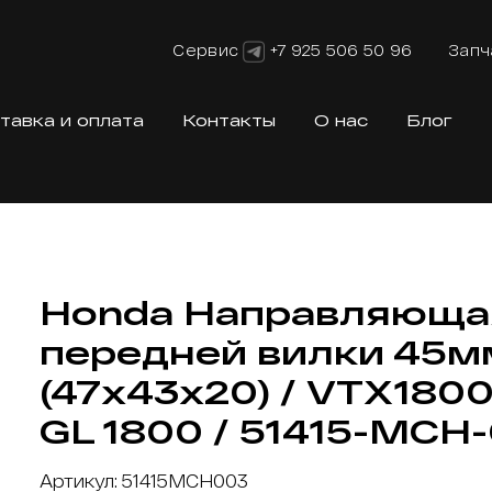
Сервис
+7 925 506 50 96
Запч
тавка и оплата
Контакты
О нас
Блог
Honda Направляюща
передней вилки 45м
(47х43х20) / VTX1800
GL 1800 / 51415-MCH
Артикул: 51415MCH003