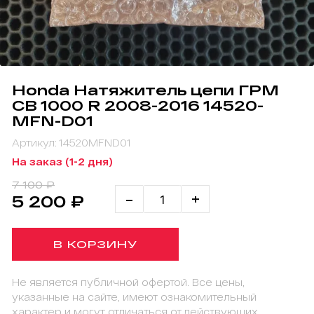
Honda Натяжитель цепи ГРМ
CB 1000 R 2008-2016 14520-
MFN-D01
Артикул: 14520MFND01
На заказ (1-2 дня)
7 100 ₽
-
+
5 200 ₽
В КОРЗИНУ
Не является публичной офертой. Все цены,
указанные на сайте, имеют ознакомительный
характер и могут отличаться от действующих.