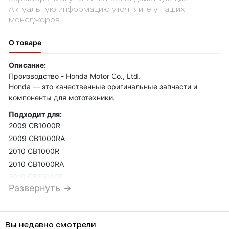
Актуальную информацию уточняйте у наших
менеджеров.
О товаре
Описание:
Производство - Honda Motor Co., Ltd.
Honda — это качественные оригинальные запчасти и
компоненты для мототехники.
Подходит для:
2009 CB1000R
2009 CB1000RA
2010 CB1000R
2010 CB1000RA
2010 CBF1000F
Развернуть →
2010 CBF1000FA
2010 CBF1000FSA
2010 CBF1000FTA
Вы недавно смотрели
2011 CB1000R