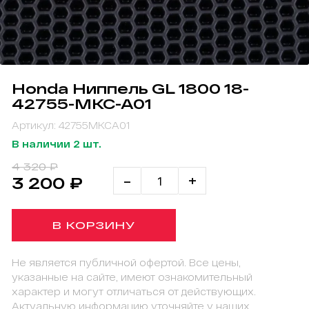
Honda Ниппель GL 1800 18-
42755-MKC-A01
Артикул: 42755MKCA01
В наличии 2 шт.
4 320 ₽
-
+
3 200 ₽
В КОРЗИНУ
Не является публичной офертой. Все цены,
указанные на сайте, имеют ознакомительный
характер и могут отличаться от действующих.
Актуальную информацию уточняйте у наших