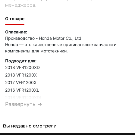
менеджеров.
О товаре
Описание:
Производство - Honda Motor Co., Ltd.
Honda — это качественные оригинальные запчасти и
компоненты для мототехники.
Подходит для:
2018 VFR1200XD
2018 VFR1200X
2017 VFR1200X
2016 VFR1200XL
2016 VFR1200XDL
Развернуть →
2015 VFR1200XL
2015 VFR1200XDL
2015 VFR1200XD
Вы недавно смотрели
2015 VFR1200FD