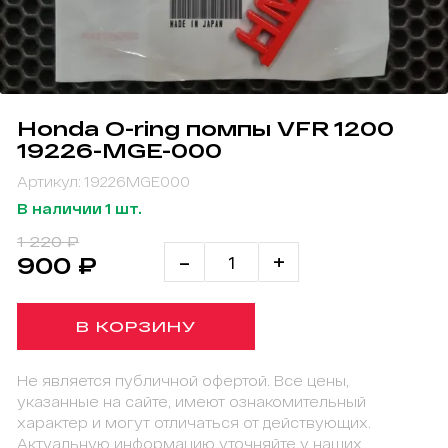
Honda O-ring помпы VFR 1200
19226-MGE-000
Артикул: 19226MGE000
В наличии 1 шт.
1 220 ₽
-
+
900 ₽
В КОРЗИНУ
Не является публичной офертой. Все цены,
указанные на сайте, имеют ознакомительный
характер и могут отличаться от действующих.
Актуальную информацию уточняйте у наших