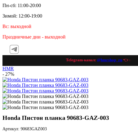
Пн-сб: 11:00-20:00
Зимой: 12:00-19:00
Вс: выходной
Праздничные дни - выходной
Telegram-канал:
@hmrshop_ru
👈 подпи
HMR
- 27%
Honda Пистон планка 90683-GAZ-003
Артикул: 90683GAZ003