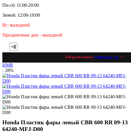
Пн-сб: 11:00-20:00
Зимой: 12:00-19:00
Вс: выходной
Праздничные дни - выходной
Telegram-канал:
@hmrshop_ru
👈 подп
HMR
- 28%
Honda Пластик фары левый CBR 600 RR 09-13
64240-MFJ-D00