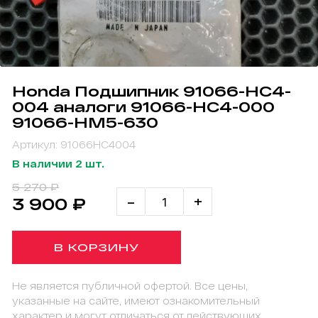
Honda Подшипник 91066-HC4-
004 аналоги 91066-HC4-000
91066-HM5-630
Артикул: 91066HC4004
В наличии 2 шт.
5 270 ₽
-
+
3 900 ₽
В КОРЗИНУ
Не является публичной офертой. Все цены,
указанные на сайте, имеют ознакомительный
характер и могут отличаться от действующих.