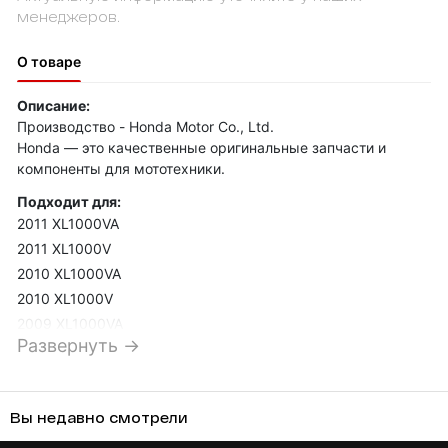
менеджеров.
О товаре
Описание:
Производство - Honda Motor Co., Ltd.
Honda — это качественные оригинальные запчасти и
компоненты для мототехники.
Подходит для:
2011 XL1000VA
2011 XL1000V
2010 XL1000VA
2010 XL1000V
2009 XL1000VA
Развернуть →
2009 XL1000V
2008 XL1000VA
2008 XL1000V
Вы недавно смотрели
2007 XL1000VA