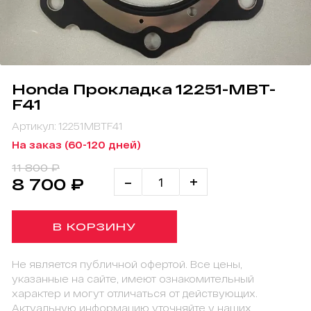
Honda Прокладка 12251-MBT-
F41
Артикул: 12251MBTF41
На заказ (60-120 дней)
11 800 ₽
-
+
8 700 ₽
В КОРЗИНУ
Не является публичной офертой. Все цены,
указанные на сайте, имеют ознакомительный
характер и могут отличаться от действующих.
Актуальную информацию уточняйте у наших