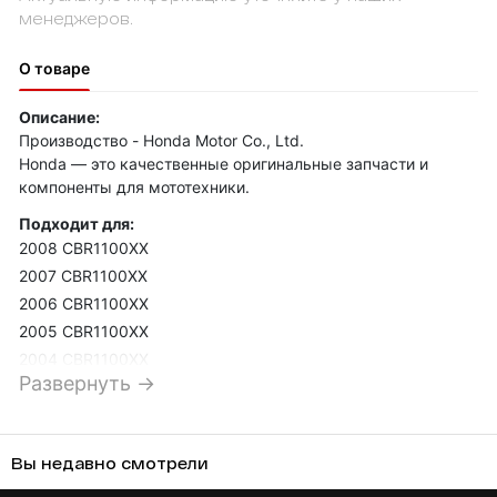
менеджеров.
О товаре
Описание:
Производство - Honda Motor Co., Ltd.
Honda — это качественные оригинальные запчасти и
компоненты для мототехники.
Подходит для:
2008 CBR1100XX
2007 CBR1100XX
2006 CBR1100XX
2005 CBR1100XX
2004 CBR1100XX
Развернуть →
2003 CBR1100XX
2002 CBR1100XX
2001 CBR1100XX
Вы недавно смотрели
2001 CB1100SF