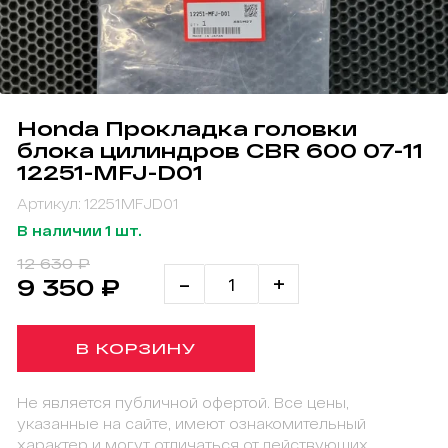
Honda Прокладка головки
блока цилиндров CBR 600 07-11
12251-MFJ-D01
Артикул: 12251MFJD01
В наличии 1 шт.
12 630 ₽
-
+
9 350 ₽
В КОРЗИНУ
Не является публичной офертой. Все цены,
указанные на сайте, имеют ознакомительный
характер и могут отличаться от действующих.