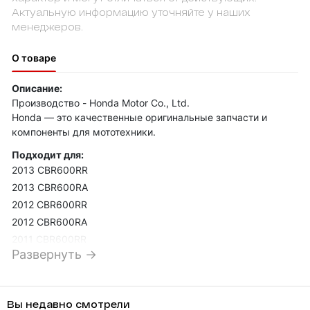
Актуальную информацию уточняйте у наших
менеджеров.
О товаре
Описание:
Производство - Honda Motor Co., Ltd.
Honda — это качественные оригинальные запчасти и
компоненты для мототехники.
Подходит для:
2013 CBR600RR
2013 CBR600RA
2012 CBR600RR
2012 CBR600RA
2011 CBR600RR
Развернуть →
2011 CBR600RA
2010 CBR600RR
2010 CBR600RA
Вы недавно смотрели
2009 CBR600RR