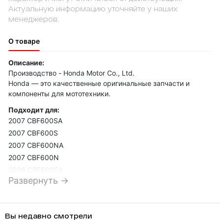
Актуальную информацию уточняйте у наших
менеджеров.
О товаре
Описание:
Производство - Honda Motor Co., Ltd.
Honda — это качественные оригинальные запчасти и
компоненты для мототехники.
Подходит для:
2007 CBF600SA
2007 CBF600S
2007 CBF600NA
2007 CBF600N
2006 CBF600SA
Развернуть →
2006 CBF600S
2006 CBF600NA
2006 CBF600N
Вы недавно смотрели
2006 CB600F