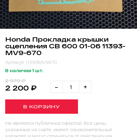
Honda Прокладка крышки
сцепления CB 600 01-06 11393-
MV9-670
Артикул: 11393MV9670
В наличии 1 шт.
2 970 ₽
-
+
2 200 ₽
В КОРЗИНУ
Не является публичной офертой. Все цены,
указанные на сайте, имеют ознакомительный
характер и могут отличаться от действующих.