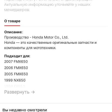
Актуальную информацию уточняйте у наших
менеджеров.
О товаре
Описание:
Производство - Honda Motor Co., Ltd.
Honda — это качественные оригинальные запчасти и
компоненты для мототехники.
Подходит для:
2007 FMX650
2006 FMX650
2005 FMX650
1999 NX650
1999 FX650
Развернуть →
1998 SLR650
1998 NX650
1997 SLR650
Вы недавно смотрели
1997 NX650