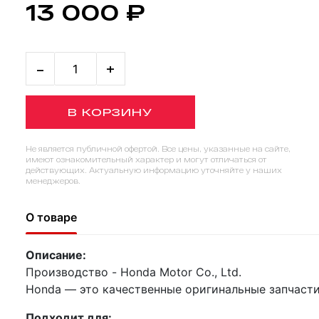
13 000 ₽
-
+
В КОРЗИНУ
Не является публичной офертой. Все цены, указанные на сайте,
имеют ознакомительный характер и могут отличаться от
действующих. Актуальную информацию уточняйте у наших
менеджеров.
О товаре
Описание:
Производство - Honda Motor Co., Ltd.
Honda — это качественные оригинальные запчасти
Подходит для: