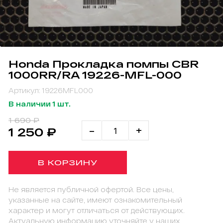
Honda Прокладка помпы CBR
1000RR/RA 19226-MFL-000
Артикул: 19226MFL000
В наличии 1 шт.
1 690 ₽
-
+
1 250 ₽
В КОРЗИНУ
Не является публичной офертой. Все цены,
указанные на сайте, имеют ознакомительный
характер и могут отличаться от действующих.
Актуальную информацию уточняйте у наших