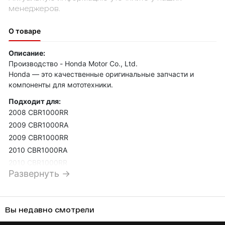
менеджеров.
О товаре
Описание:
Производство - Honda Motor Co., Ltd.
Honda — это качественные оригинальные запчасти и
компоненты для мототехники.
Подходит для:
2008 CBR1000RR
2009 CBR1000RA
2009 CBR1000RR
2010 CBR1000RA
2010 CBR1000RR
Развернуть →
2011 CBR1000RA
2011 CBR1000RR
2012 CBR1000RA
Вы недавно смотрели
2012 CBR1000RR