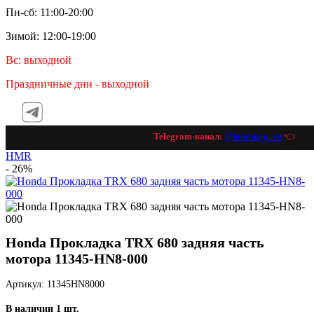
Пн-сб: 11:00-20:00
Зимой: 12:00-19:00
Вс: выходной
Праздничные дни - выходной
Telegram-канал:
@hmrshop_ru
👈 подп
HMR
- 26%
Honda Прокладка TRX 680 задняя часть
мотора 11345-HN8-000
Артикул: 11345HN8000
В наличии 1 шт.