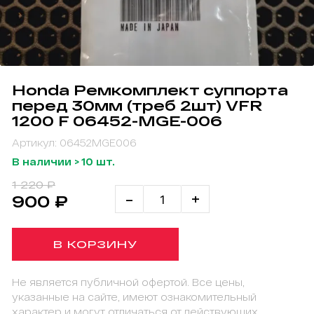
Honda Ремкомплект суппорта
перед 30мм (треб 2шт) VFR
1200 F 06452-MGE-006
Артикул: 06452MGE006
В наличии > 10 шт.
1 220 ₽
-
+
900 ₽
В КОРЗИНУ
Не является публичной офертой. Все цены,
указанные на сайте, имеют ознакомительный
характер и могут отличаться от действующих.