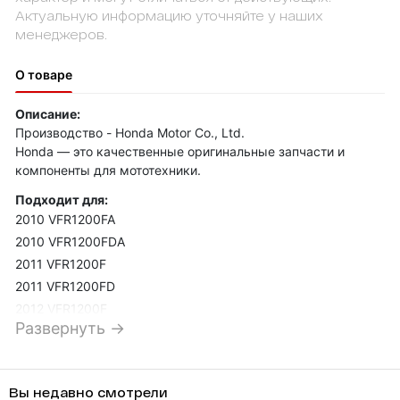
Актуальную информацию уточняйте у наших
менеджеров.
О товаре
Описание:
Производство - Honda Motor Co., Ltd.
Honda — это качественные оригинальные запчасти и
компоненты для мототехники.
Подходит для:
2010 VFR1200FA
2010 VFR1200FDA
2011 VFR1200F
2011 VFR1200FD
2012 VFR1200F
Развернуть →
2012 VFR1200FD
2013 VFR1200F
2013 VFR1200FD
Вы недавно смотрели
2015 VFR1200F