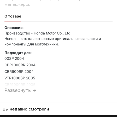
менеджеров.
О товаре
Описание:
Производство - Honda Motor Co., Ltd.
Honda — это качественные оригинальные запчасти и
компоненты для мототехники.
Подходит для:
00SP 2004
CBR1000RR 2004
CBR600RR 2004
VTR1000SP 2005
CBR1000RR 2005
Развернуть →
CBR600RR 2005
VTR1000SP 2006
CBR1000RR 2006
Вы недавно смотрели
CBR600RR 2006