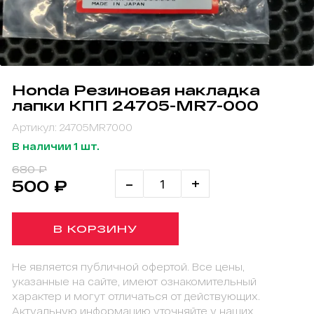
Honda Резиновая накладка
лапки КПП 24705-MR7-000
Артикул: 24705MR7000
В наличии 1 шт.
680 ₽
-
+
500 ₽
В КОРЗИНУ
Не является публичной офертой. Все цены,
указанные на сайте, имеют ознакомительный
характер и могут отличаться от действующих.
Актуальную информацию уточняйте у наших