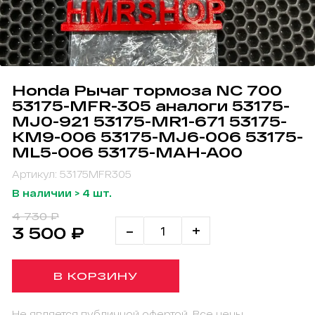
Honda Рычаг тормоза NC 700
53175-MFR-305 аналоги 53175-
MJ0-921 53175-MR1-671 53175-
KM9-006 53175-MJ6-006 53175-
ML5-006 53175-MAH-A00
Артикул: 53175MFR305
В наличии > 4 шт.
4 730 ₽
-
+
3 500 ₽
В КОРЗИНУ
Не является публичной офертой. Все цены,