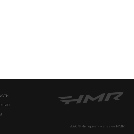
ости
ение
а
2026 © Интернет-магазин HMR