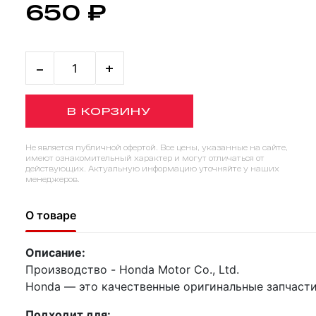
650 ₽
-
+
В КОРЗИНУ
Не является публичной офертой. Все цены, указанные на сайте,
имеют ознакомительный характер и могут отличаться от
действующих. Актуальную информацию уточняйте у наших
менеджеров.
О товаре
Описание:
Производство - Honda Motor Co., Ltd.
Honda — это качественные оригинальные запчасти
Подходит для: