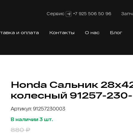
Сервис
+7 925 506 50 96
Запч
тавка и оплата
Контакты
О нас
Блог
Honda Сальник 28х4
колесный 91257-230
Артикул: 91257230003
В наличии 3 шт.
880 ₽