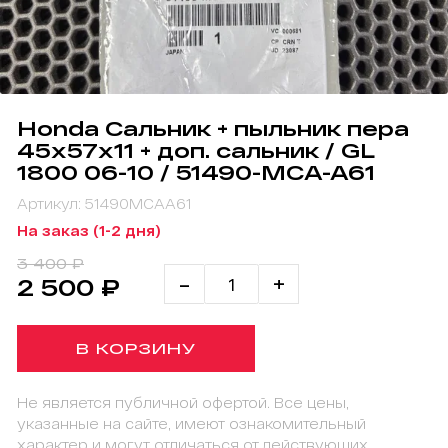
Honda Сальник + пыльник пера
45х57х11 + доп. сальник / GL
1800 06-10 / 51490-MCA-A61
Артикул: 51490MCAA61
На заказ (1-2 дня)
3 400 ₽
-
+
2 500 ₽
В КОРЗИНУ
Не является публичной офертой. Все цены,
указанные на сайте, имеют ознакомительный
характер и могут отличаться от действующих.