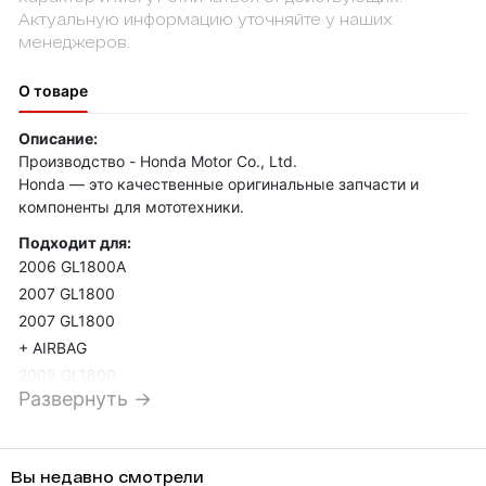
Актуальную информацию уточняйте у наших
менеджеров.
О товаре
Описание:
Производство - Honda Motor Co., Ltd.
Honda — это качественные оригинальные запчасти и
компоненты для мототехники.
Подходит для:
2006 GL1800A
2007 GL1800
2007 GL1800
+ AIRBAG
2008 GL1800
Развернуть →
2009 GL1800
2010 GL1800
Вы недавно смотрели