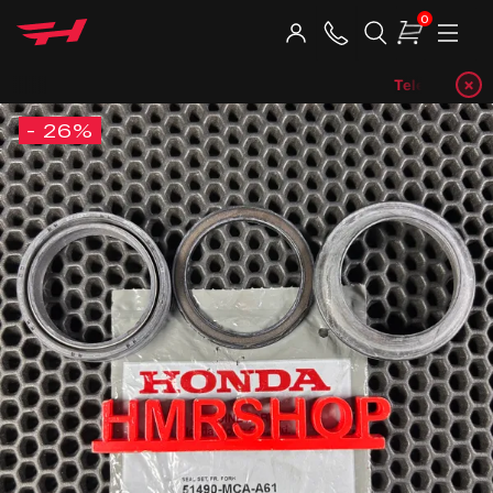
0
×
Telegram-кан
- 26%