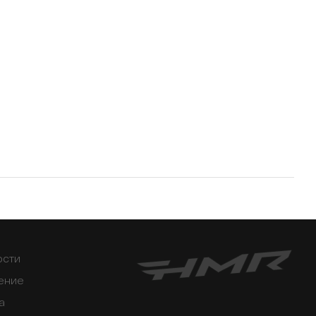
ости
ение
а