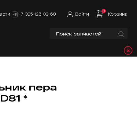
0
асти
+7 925 123 02 60
Войти
Корзина
×
ьник пера
D81 *