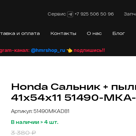
Сервис
+7 925 506 50 96
Запч
тавка и оплата
Контакты
О нас
Блог
-канал:
@hmrshop_ru
👈 подпишись!!
Honda Сальник + пыл
41х54х11 51490-MKA-
Артикул: 51490MKAD81
В наличии > 4 шт.
3 380 ₽