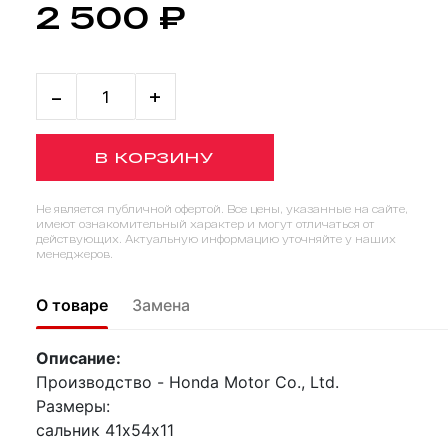
2 500 ₽
-
+
В КОРЗИНУ
Не является публичной офертой. Все цены, указанные на сайте,
имеют ознакомительный характер и могут отличаться от
действующих. Актуальную информацию уточняйте у наших
менеджеров.
О товаре
Замена
Описание:
Производство - Honda Motor Co., Ltd.
Размеры:
сальник 41х54х11