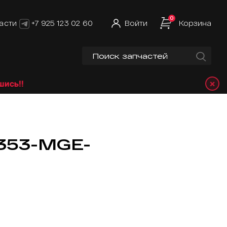
0
асти
+7 925 123 02 60
Войти
Корзина
×
!!
1353-MGE-