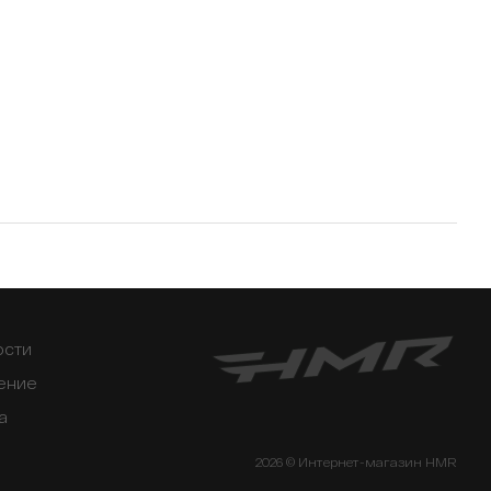
ости
ение
а
2026 © Интернет-магазин HMR