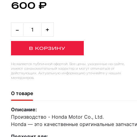
600 ₽
-
+
В КОРЗИНУ
Не является публичной офертой. Все цены, указанные на сайте,
имеют ознакомительный характер и могут отличаться от
действующих. Актуальную информацию уточняйте у наших
менеджеров.
О товаре
Описание:
Производство - Honda Motor Co., Ltd.
Honda — это качественные оригинальные запчасти
Подходит для: