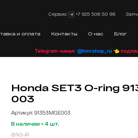
Сервис
+7 925 506 50 96
Запч
тавка и оплата
Контакты
О нас
Блог
Telegram-канал:
@hmrshop_ru
👈 подпишись
Honda SET3 O-ring 9
003
Артикул: 91353MGE003
В наличии > 4 шт.
810 ₽