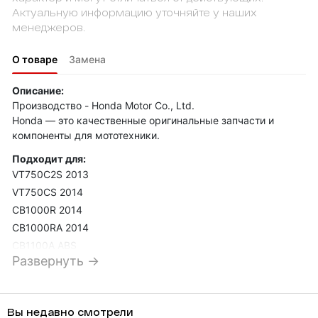
Актуальную информацию уточняйте у наших
менеджеров.
О товаре
Замена
Описание:
Производство - Honda Motor Co., Ltd.
Honda — это качественные оригинальные запчасти и
компоненты для мототехники.
Подходит для:
VT750C2S 2013
VT750CS 2014
CB1000R 2014
CB1000RA 2014
CB1100A ABS
Развернуть →
2014 CTX1300A
ABS 2014
CTX700NA 2014
Вы недавно смотрели
CTX700NA ABS