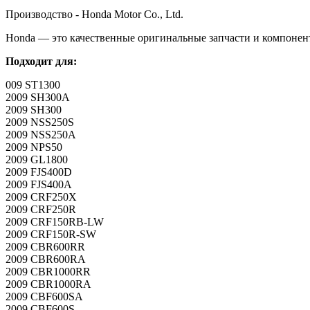
Производство - Honda Motor Co., Ltd.
Honda — это качественные оригинальные запчасти и компонен
Подходит для:
009 ST1300
2009 SH300A
2009 SH300
2009 NSS250S
2009 NSS250A
2009 NPS50
2009 GL1800
2009 FJS400D
2009 FJS400A
2009 CRF250X
2009 CRF250R
2009 CRF150RB-LW
2009 CRF150R-SW
2009 CBR600RR
2009 CBR600RA
2009 CBR1000RR
2009 CBR1000RA
2009 CBF600SA
2009 CBF600S