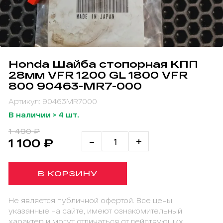
Honda Шайба стопорная КПП
28мм VFR 1200 GL 1800 VFR
800 90463-MR7-000
Артикул: 90463MR7000
В наличии > 4 шт.
1 490 ₽
-
+
1 100 ₽
В КОРЗИНУ
Не является публичной офертой. Все цены,
указанные на сайте, имеют ознакомительный
характер и могут отличаться от действующих.