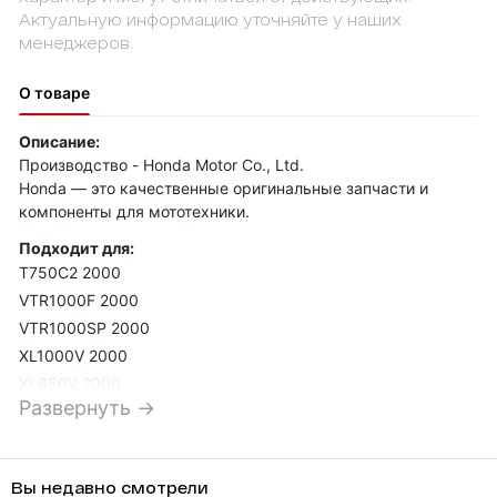
Актуальную информацию уточняйте у наших
менеджеров.
О товаре
Описание:
Производство - Honda Motor Co., Ltd.
Honda — это качественные оригинальные запчасти и
компоненты для мототехники.
Подходит для:
T750C2 2000
VTR1000F 2000
VTR1000SP 2000
XL1000V 2000
XL650V 2000
Развернуть →
XRV750 2001
CB1100SF 2001
CB600F 2001
Вы недавно смотрели
CB600F2 2001