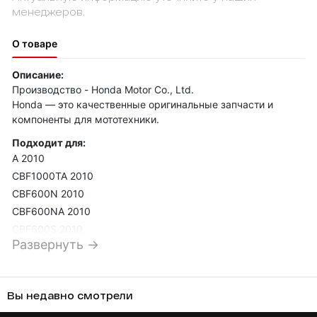
менеджеров.
О товаре
Описание:
Производство - Honda Motor Co., Ltd.
Honda — это качественные оригинальные запчасти и
компоненты для мототехники.
Подходит для:
A 2010
CBF1000TA 2010
CBF600N 2010
CBF600NA 2010
CBF600S 2010
Развернуть →
CBF600SA 2010
CBR1000RA 2010
CBR1000RR 2010
Вы недавно смотрели
CBR600RA 2010