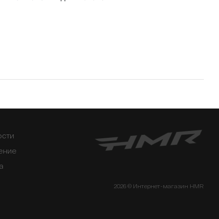
ости
ение
а
2026 © Интернет-магазин HMR