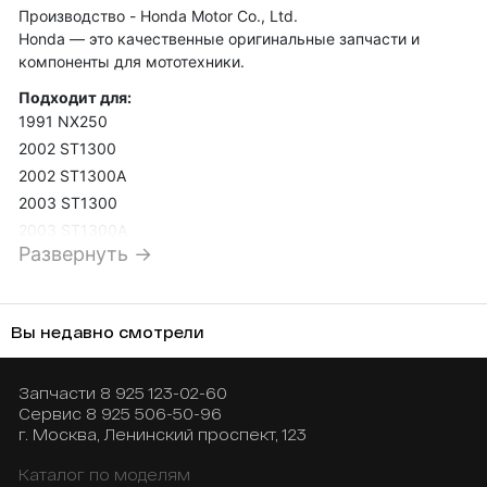
Производство - Honda Motor Co., Ltd.
Honda — это качественные оригинальные запчасти и
компоненты для мототехники.
Подходит для:
1991 NX250
2002 ST1300
2002 ST1300A
2003 ST1300
2003 ST1300A
Развернуть →
2004 ST1300
2004 ST1300A
2006 ST1300
Вы недавно смотрели
2006 ST1300A
2007 ST1300
2007 ST1300A
Запчасти
8 925 123-02-60
Сервис
8 925 506-50-96
2008 NHX110WH
г. Москва, Ленинский проспект, 123
2008 ST1300
2009 NHX110WH
Каталог по моделям