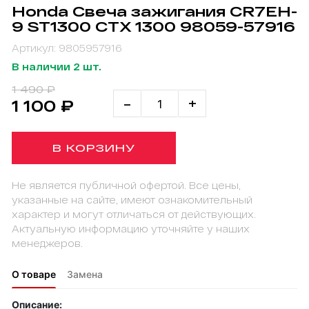
Honda Свеча зажигания CR7EH-
9 ST1300 CTX 1300 98059-57916
Артикул: 9805957916
В наличии 2 шт.
1 490 ₽
-
+
1 100 ₽
В КОРЗИНУ
Не является публичной офертой. Все цены,
указанные на сайте, имеют ознакомительный
характер и могут отличаться от действующих.
Актуальную информацию уточняйте у наших
менеджеров.
О товаре
Замена
Описание: