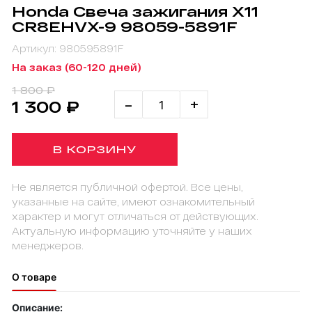
Honda Свеча зажигания X11
CR8EHVX-9 98059-5891F
Артикул: 980595891F
На заказ (60-120 дней)
1 800 ₽
-
+
1 300 ₽
В КОРЗИНУ
Не является публичной офертой. Все цены,
указанные на сайте, имеют ознакомительный
характер и могут отличаться от действующих.
Актуальную информацию уточняйте у наших
менеджеров.
О товаре
Описание: