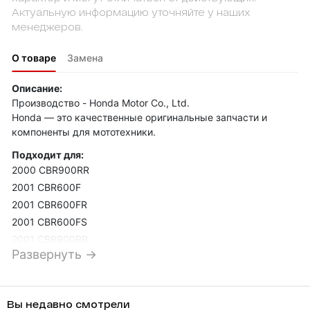
Актуальную информацию уточняйте у наших
менеджеров.
О товаре
Замена
Описание:
Производство - Honda Motor Co., Ltd.
Honda — это качественные оригинальные запчасти и
компоненты для мототехники.
Подходит для:
2000 CBR900RR
2001 CBR600F
2001 CBR600FR
2001 CBR600FS
2001 CBR900RR
Развернуть →
2002 CBR600F
2002 CBR600FR
2002 CBR600FS
Вы недавно смотрели
2002 CBR900RR