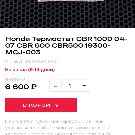
Honda Термостат CBR 1000 04-
07 CBR 600 CBR500 19300-
MCJ-003
Артикул: 19300MCJ003
На заказ (5-14 дней)
9 000 ₽
-
+
6 600 ₽
В КОРЗИНУ
Не является публичной офертой. Все цены,
указанные на сайте, имеют ознакомительный
характер и могут отличаться от действующих.