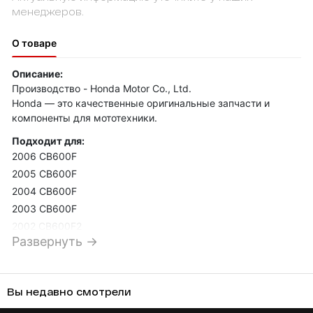
менеджеров.
О товаре
Описание:
Производство - Honda Motor Co., Ltd.
Honda — это качественные оригинальные запчасти и
компоненты для мототехники.
Подходит для:
2006 CB600F
2005 CB600F
2004 CB600F
2003 CB600F
2002 CB600F2
Развернуть →
2002 CB600F
2001 CB600F2
2001 CB600F
Вы недавно смотрели
2000 CB600F2