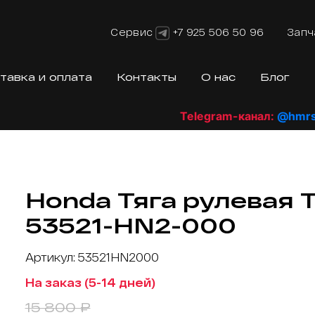
Сервис
+7 925 506 50 96
Запч
тавка и оплата
Контакты
О нас
Блог
Telegram-канал:
@hmrsho
Honda Тяга рулевая 
53521-HN2-000
Артикул: 53521HN2000
На заказ (5-14 дней)
15 800 ₽