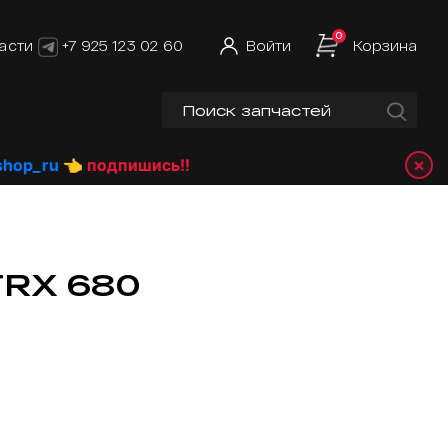
0
асти
+7 925 123 02 60
Войти
Корзина
×
p_ru
👈 подпишись!!
TRX 680