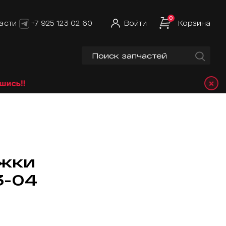
0
асти
+7 925 123 02 60
Войти
Корзина
×
ь!!
ожки
3-04