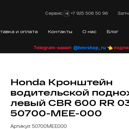
Сервис
+7 925 506 50 96
Запч
тавка и оплата
Контакты
О нас
Блог
Telegram-канал:
@hmrshop_ru
👈 подпишис
Honda Кронштейн
водительской подн
левый CBR 600 RR 0
50700-MEE-000
Артикул: 50700MEE000