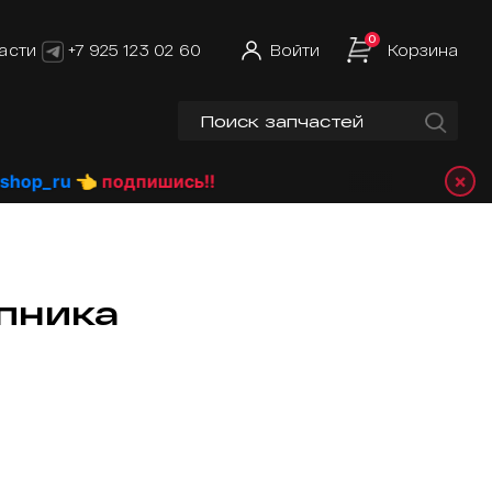
0
асти
+7 925 123 02 60
Войти
Корзина
×
_ru
👈 подпишись!!
пника