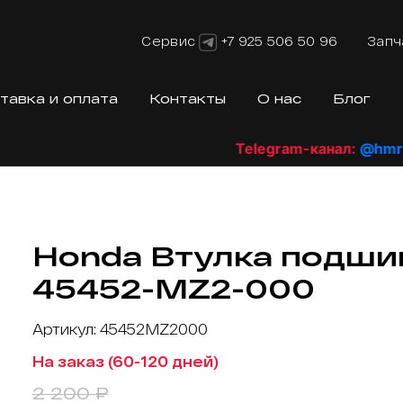
Сервис
+7 925 506 50 96
Запч
тавка и оплата
Контакты
О нас
Блог
Telegram-канал:
@hmrshop
Honda Втулка подши
45452-MZ2-000
Артикул: 45452MZ2000
На заказ (60-120 дней)
2 200 ₽