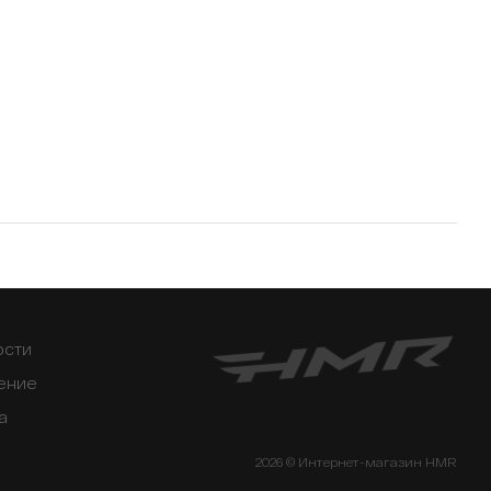
ости
ение
а
2026 © Интернет-магазин HMR