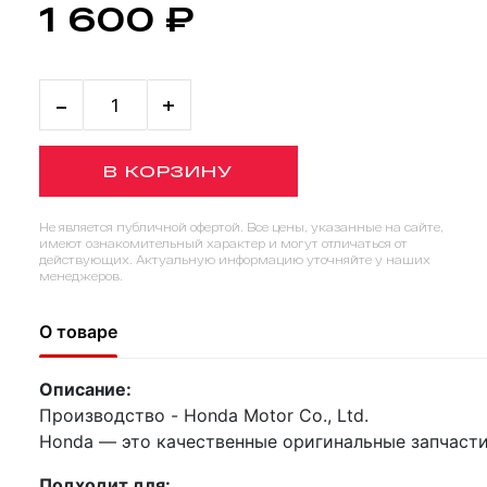
1 600 ₽
-
+
В КОРЗИНУ
Не является публичной офертой. Все цены, указанные на сайте,
имеют ознакомительный характер и могут отличаться от
действующих. Актуальную информацию уточняйте у наших
менеджеров.
О товаре
Описание:
Производство - Honda Motor Co., Ltd.
Honda — это качественные оригинальные запчасти
Подходит для: